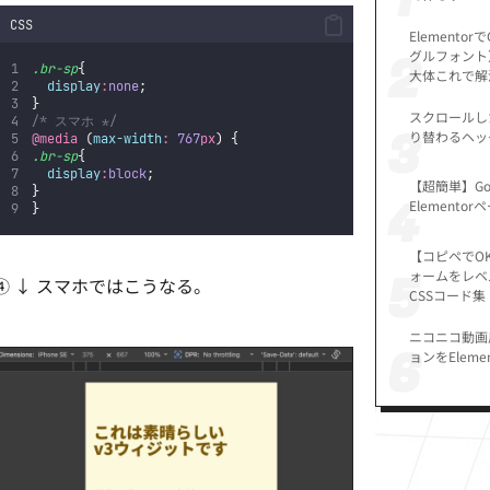
CSS
Elementorで
グルフォント
.br-sp
{
大体これで解
display
:
none
;
}
スクロールし
/* スマホ */
り替わるヘッ
@media
 (
max-width
:
767
px
) {
.br-sp
{
display
:
block
;
【超簡単】Go
}
Elemento
}
【コピペでOK】
ォームをレベ
④ ↓ スマホではこうなる。
CSSコード集
ニコニコ動画
ョンをElem