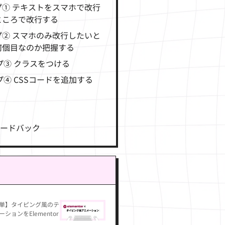
プ① テキストをスマホで改行
ところで改行する
プ② スマホのみ改行したいと
何個目なのか把握する
プ③ クラスをつける
④ CSSコードを追加する
ィードバック
単】タイピング風のテ
ションをElementor