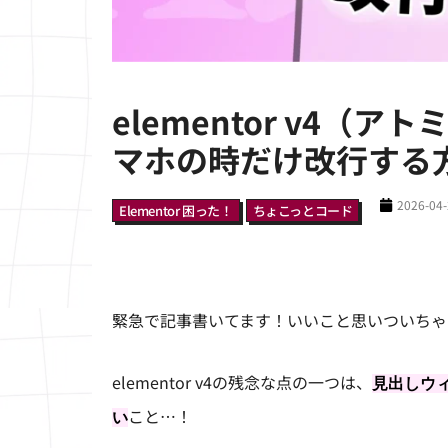
elementor v4（
マホの時だけ改行する
2026-04
Elementor 困った！
ちょこっとコード
緊急で記事書いてます！いいこと思いついちゃ
elementor v4の残念な点の一つは、
見出しウィ
こと…！
い