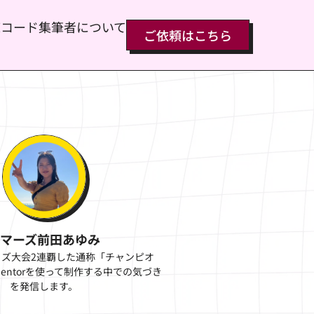
覧
コード集
筆者について
ご依頼はこちら
サマーズ前田あゆみ
rクイズ大会2連覇した通称「チャンピオ
mentorを使って制作する中での気づき
を発信します。