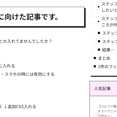
ステッ
したい
に向けた記事です。
ステッ
ころが
ステッ
とか入れてませんでしたか？
ステップ
結果…
まとめ
の中に入れる
1件のフ
無効・スマホの時には有効にする
人気記事
② ↓追加CSS入れる
【コピペで簡
キストアニメー
で作るッ！