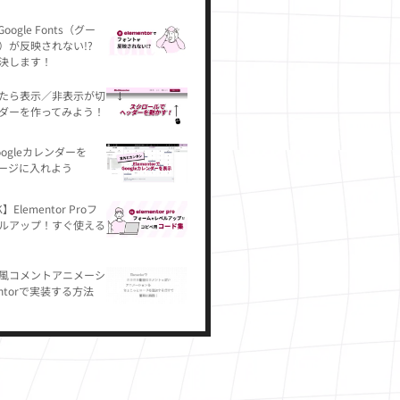
Google Fonts（グー
）が反映されない!?
決します！
たら表示／非表示が切
ダーを作ってみよう！
ogleカレンダーを
rページに入れよう
Elementor Proフ
ルアップ！すぐ使える
風コメントアニメーシ
entorで実装する方法