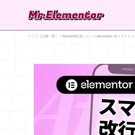
トップ（記事一覧）
>
Elementor 困った！
>
elementor v4（