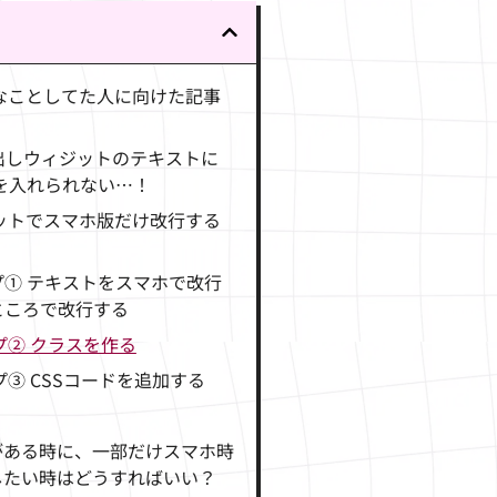
んなことしてた人に向けた記事
出しウィジットのテキストに
グを入れられない…！
ジットでスマホ版だけ改行する
プ① テキストをスマホで改行
ところで改行する
プ② クラスを作る
③ CSSコードを追加する
がある時に、一部だけスマホ時
したい時はどうすればいい？