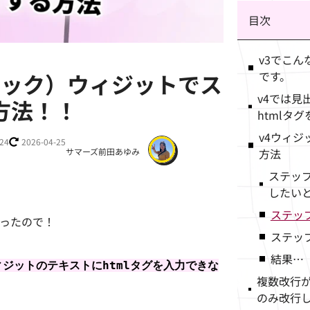
目次
v3でこ
アトミック）ウィジットでス
です。
v4では見
方法！！
htmlタ
v4ウィ
-24
2026-04-25
方法
サマーズ前田あゆみ
ステッ
したい
ステッ
ったので！
ステップ
結果…
ジットのテキストにhtmlタグを入力できな
複数改行
のみ改行